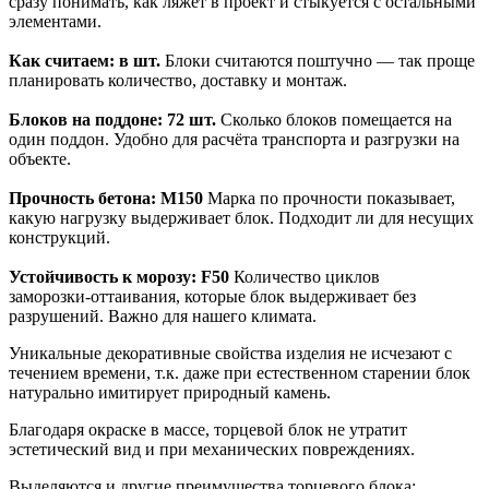
сразу понимать, как ляжет в проект и стыкуется с остальными
элементами.
Как считаем: в шт.
Блоки считаются поштучно — так проще
планировать количество, доставку и монтаж.
Блоков на поддоне: 72 шт.
Сколько блоков помещается на
один поддон. Удобно для расчёта транспорта и разгрузки на
объекте.
Прочность бетона: M150
Марка по прочности показывает,
какую нагрузку выдерживает блок. Подходит ли для несущих
конструкций.
Устойчивость к морозу: F50
Количество циклов
заморозки‑оттаивания, которые блок выдерживает без
разрушений. Важно для нашего климата.
Уникальные декоративные свойства изделия не исчезают с
течением времени, т.к. даже при естественном старении блок
натурально имитирует природный камень.
Благодаря окраске в массе, торцевой блок не утратит
эстетический вид и при механических повреждениях.
Выделяются и другие преимущества торцевого блока: