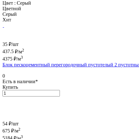
Цвет :
Серый
Цветной
Серый
Хит
35 ₽/
шт
2
437.5
₽/м
3
4375
₽/м
Блок пескоцементный перегородочный пустотелый 2 пустотн
0
Есть в наличии*
Купить
54 ₽/
шт
2
675
₽/м
3
5184
₽/м