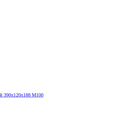
ый 390х120х188 М100