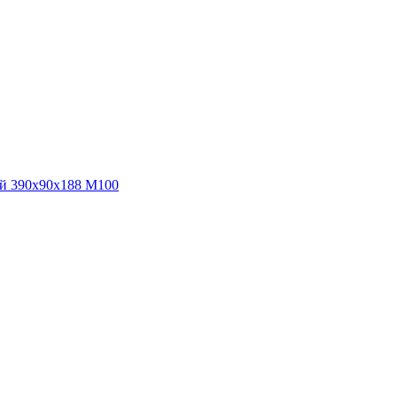
ый 390х90х188 М100