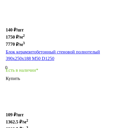
140 ₽/
шт
2
1750
₽/м
3
7770
₽/м
Блок керамзитобетонный стеновой полнотелый
390х250х188 М50 D1250
0
Есть в наличии*
Купить
109 ₽/
шт
2
1362.5
₽/м
3