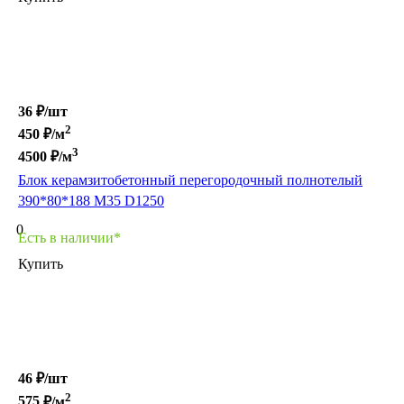
36 ₽/
шт
2
450
₽/м
3
4500
₽/м
Блок керамзитобетонный перегородочный полнотелый
390*80*188 М35 D1250
0
Есть в наличии*
Купить
46 ₽/
шт
2
575
₽/м