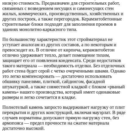
низкую стоимость. Предназначен для строительных работ,
связанных с возведением несущих и самонесущих стен
жилых, коммерческих, производственных, хозяйственных и
других построек, а также перегородок. Керамзитобетонные
строительные блоки подходят для заполнения проемов в
зданиях монолитно-каркасного типа.
По большинству характеристик этот стройматериал не
уступает аналогам из других составов, а по некоторым и
превосходит их. В отличие от кирпича, керамзитобетон
отлично удерживает тепло, делает помещение тихим,
защищает его от появления конденсата. Среди недостатков
такого материала — необходимость отделки. Без отделочных
работ стена будет серой с четко очерченными швами. Однако
это легко компенсировать — достаточно использовать
обшивку панелями, плиткой, сайдингом, фасадной
штукатуркой, а также совместной кладкой с блоком «рваный
камень» нашего производства, который имеет одинаковые
размеры и легко сочетается в кладке.
Полнотелый камень запросто выдерживает нагрузку от плит
перекрытия и других конструкций, включая мауэрлат. В ряде
случаев нормативы допускают прямую нагрузку стен, без
армопояса — предел прочности на сжатие материала
достаточно высокий.