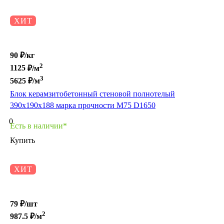
ХИТ
90 ₽/
кг
2
1125
₽/м
3
5625
₽/м
Блок керамзитобетонный стеновой полнотелый
390х190х188 марка прочности М75 D1650
0
Есть в наличии*
Купить
ХИТ
79 ₽/
шт
2
987.5
₽/м