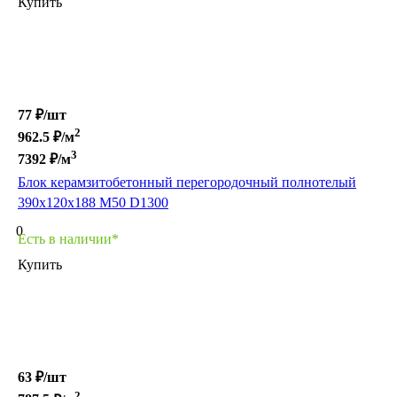
Купить
77 ₽/
шт
2
962.5
₽/м
3
7392
₽/м
Блок керамзитобетонный перегородочный полнотелый
390х120х188 М50 D1300
0
Есть в наличии*
Купить
63 ₽/
шт
2