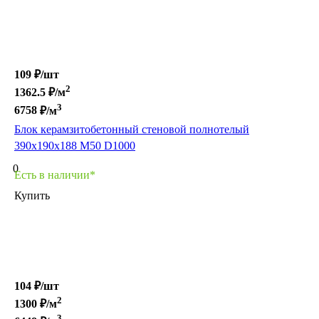
109 ₽/
шт
2
1362.5
₽/м
3
6758
₽/м
Блок керамзитобетонный стеновой полнотелый
390х190х188 М50 D1000
0
Есть в наличии*
Купить
104 ₽/
шт
2
1300
₽/м
3