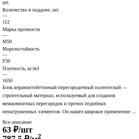
шт.
Количество в поддоне, шт.
—
112
Марка прочности
—
M50
Морозостойкость
—
F50
Плотность, кг/м3
—
1650
Блок керамзитобетонный перегородочный полнотелый —
строительный материал, используемый для создания
межкомнатных перегородок и прочих подобных
ненагруженных элементов. Он нашел широкое применение в
строительстве малоэтажных зданий. Этот материал
Все описание
63 ₽/
шт
отличается высокой прочностью и низким коэффициентом
2
теплопроводности.
787.5
₽/м