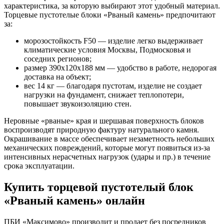
характеристика, за которую выбирают этот удобный материал.
Торцевые пустотелые блоки «Рваный камень» предпочитают
за:
морозостойкость F50 — изделие легко выдерживает
климатические условия Москвы, Подмосковья и
соседних регионов;
размер 390х120х188 мм — удобство в работе, недорогая
доставка на объект;
вес 14 кг — благодаря пустотам, изделие не создает
нагрузки на фундамент, снижает теплопотери,
повышает звукоизоляцию стен.
Неровные «рваные» края и шершавая поверхность блоков
воспроизводят природную фактуру натурального камня.
Окрашивание в массе обеспечивает незаметность небольших
механических повреждений, которые могут появиться из-за
интенсивных нерасчетных нагрузок (удары и пр.) в течение
срока эксплуатации.
Купить торцевой пустотелый блок
«Рваный камень» онлайн
ПБИ «Максимово» производит и продает без посредников