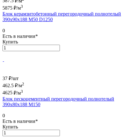
587.5
₽/м
3
5875
₽/м
Блок керамзитобетонный перегородочный полнотелый
390х90х188 М50 D1250
0
Есть в наличии*
Купить
37 ₽/
шт
2
462.5
₽/м
3
4625
₽/м
Блок пескоцементный перегородочный полнотелый
390х80х188 М150
0
Есть в наличии*
Купить