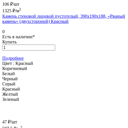
106 ₽/
шт
2
1325
₽/м
Камень стеновой лицевой пустотелый, 390х190х188, «Рваный
камень» (двухстороний) Красный
0
Есть в наличии*
Купить
Подробнее
Цвет :
Красный
Коричневый
Белый
Черный
Серый
Красный
Желтый
Зеленый
47 ₽/
шт
2