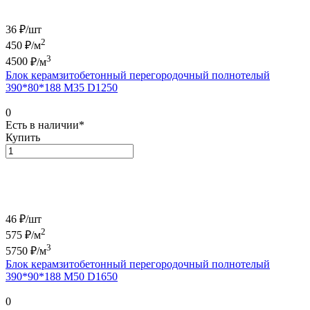
36 ₽/
шт
2
450
₽/м
3
4500
₽/м
Блок керамзитобетонный перегородочный полнотелый
390*80*188 М35 D1250
0
Есть в наличии*
Купить
46 ₽/
шт
2
575
₽/м
3
5750
₽/м
Блок керамзитобетонный перегородочный полнотелый
390*90*188 М50 D1650
0