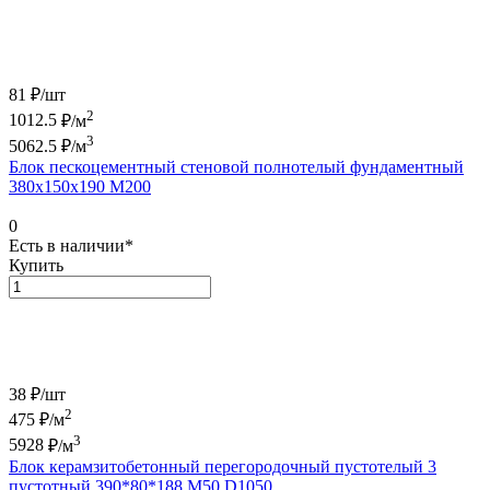
81 ₽/
шт
2
1012.5
₽/м
3
5062.5
₽/м
Блок пескоцементный стеновой полнотелый фундаментный
380х150х190 М200
0
Есть в наличии*
Купить
38 ₽/
шт
2
475
₽/м
3
5928
₽/м
Блок керамзитобетонный перегородочный пустотелый 3
пустотный 390*80*188 М50 D1050