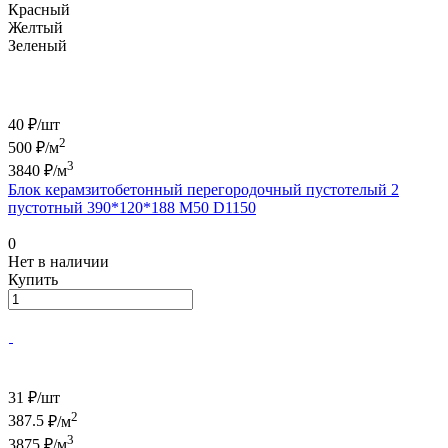
Красный
Желтый
Зеленый
40 ₽/
шт
2
500
₽/м
3
3840
₽/м
Блок керамзитобетонный перегородочный пустотелый 2
пустотный 390*120*188 М50 D1150
0
Нет в наличии
Купить
31 ₽/
шт
2
387.5
₽/м
3
3875
₽/м